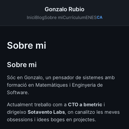
Gonzalo Rubio
EN
ES
Inici
Blog
Sobre mi
Currículum
CA
Sobre mi
Sobre mi
Sóc en Gonzalo, un pensador de sistemes amb
formació en Matemàtiques i Enginyeria de
Software.
Actualment treballo com a
CTO a bmetric
i
dirigeixo
Sotavento Labs
, on canalitzo les meves
obsessions i idees boges en projectes.